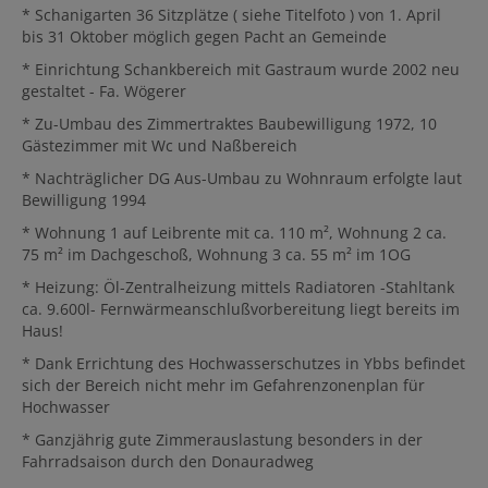
* Schanigarten 36 Sitzplätze ( siehe Titelfoto ) von 1. April
bis 31 Oktober möglich gegen Pacht an Gemeinde
* Einrichtung Schankbereich mit Gastraum wurde 2002 neu
gestaltet - Fa. Wögerer
* Zu-Umbau des Zimmertraktes Baubewilligung 1972, 10
Gästezimmer mit Wc und Naßbereich
* Nachträglicher DG Aus-Umbau zu Wohnraum erfolgte laut
Bewilligung 1994
* Wohnung 1 auf Leibrente mit ca. 110 m², Wohnung 2 ca.
75 m² im Dachgeschoß, Wohnung 3 ca. 55 m² im 1OG
* Heizung: Öl-Zentralheizung mittels Radiatoren -Stahltank
ca. 9.600l- Fernwärmeanschlußvorbereitung liegt bereits im
Haus!
* Dank Errichtung des Hochwasserschutzes in Ybbs befindet
sich der Bereich nicht mehr im Gefahrenzonenplan für
Hochwasser
* Ganzjährig gute Zimmerauslastung besonders in der
Fahrradsaison durch den Donauradweg