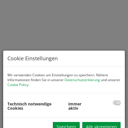
Cookie Einstellungen
Wir verwenden Cookies um Einstellungen zu speichern. Nähere
Informationen finden Sie in unserer
Datenschutzerklärung
und unserer
Cookie Policy
.
Beschreibung
Zum Verkauf gelangt ein betriebsbereiter Gasthof mit
Technisch notwendige
immer
Betriebsanlagengenehmigung, bestehend aus Gaststube
Cookies
aktiv
mit Schankbereich, Extrazimmer mit historischen Malereien,
geräumiger Küche und einem Vorbereitungsraum, ein
weiterer Dartraum, Lagerräume, Heizraum mit Tankraum,
Speichern
Alle akzeptieren