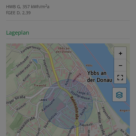
2
HWB
G, 357 kWh/m
a
fGEE
D, 2,39
Lageplan
+
−