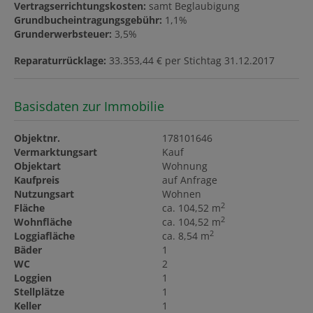
Vertragserrichtungskosten:
samt Beglaubigung
Grundbucheintragungsgebühr:
1,1%
Grunderwerbsteuer:
3,5%
Reparaturrücklage:
33.353,44 € per Stichtag 31.12.2017
Basisdaten zur Immobilie
Objektnr.
178101646
Vermarktungsart
Kauf
Objektart
Wohnung
Kaufpreis
auf Anfrage
Nutzungsart
Wohnen
2
Fläche
ca. 104,52 m
2
Wohnfläche
ca. 104,52 m
2
Loggiafläche
ca. 8,54 m
Bäder
1
WC
2
Loggien
1
Stellplätze
1
Keller
1