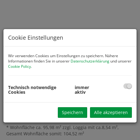
Cookie Einstellungen
Wir verwenden Cookies um Einstellungen zu speichern. Nähere
Informationen finden Sie in unserer
Datenschutzerklärung
und unserer
Cookie Policy
.
Technisch notwendige
immer
Cookies
aktiv
Beschreibung
Speichern
Alle akzeptieren
* Maisonettewohnung in schöner ruhiger Aussichtslage
* Wohnfläche ca. 95,98 m² zzgl. Loggia mit ca.8,54 m²,
Gesamt Wohnfläche somit: 104,52 m²