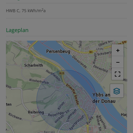
2
HWB
C, 75 kWh/m
a
Lageplan
+
−