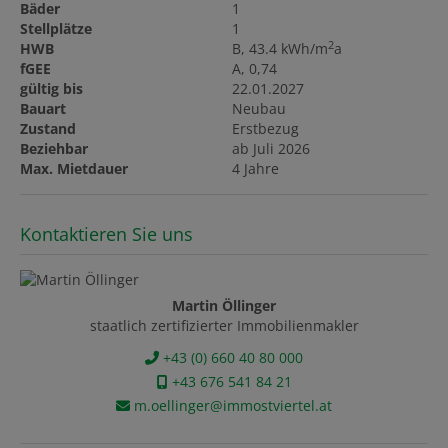
Bäder
1
Stellplätze
1
2
HWB
B, 43.4 kWh/m
a
fGEE
A, 0,74
gültig bis
22.01.2027
Bauart
Neubau
Zustand
Erstbezug
Beziehbar
ab Juli 2026
Max. Mietdauer
4 Jahre
Kontaktieren Sie uns
Martin Öllinger
staatlich zertifizierter Immobilienmakler
+43 (0) 660 40 80 000
+43 676 541 84 21
m.oellinger@immostviertel.at