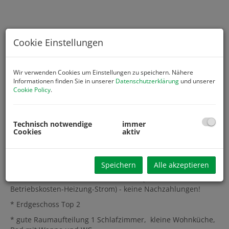
Cookie Einstellungen
Wir verwenden Cookies um Einstellungen zu speichern. Nähere
Informationen finden Sie in unserer
Datenschutzerklärung
und unserer
Cookie Policy
.
Technisch notwendige
immer
Cookies
aktiv
Beschreibung
Speichern
Alle akzeptieren
* Pauschale FIXMIETE!!- alles inklusive ( Miete-
Betriebskosten-Heizung-Strom) - keine Nachzahlungen!
* Erdgeschoss Top 2
* gute Raumaufteilung 1 Schlafzimmer, kleine Wohnküche,