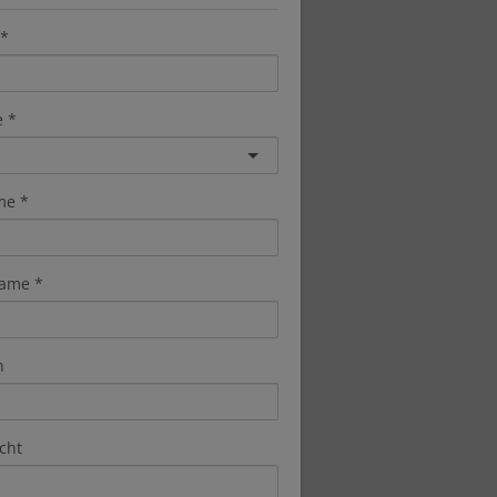
e
me
ame
n
cht