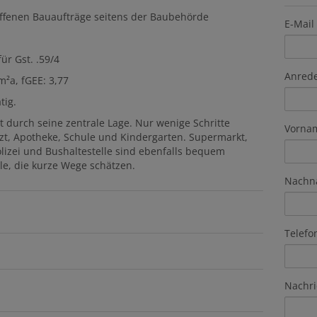
offenen Bauaufträge seitens der Baubehörde
E-Mail
für Gst. .59/4
Anred
²a, fGEE: 3,77
tig.
t durch seine zentrale Lage. Nur wenige Schritte
Vorna
rzt, Apotheke, Schule und Kindergarten. Supermarkt,
olizei und Bushaltestelle sind ebenfalls bequem
lle, die kurze Wege schätzen.
Nachn
Telefo
Nachri