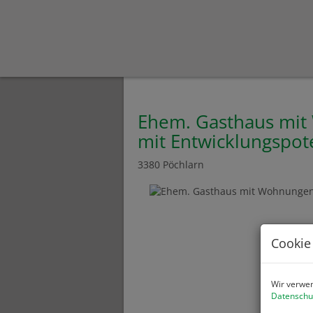
Ehem. Gasthaus mit
mit Entwicklungspote
3380 Pöchlarn
Cookie
Wir verwen
Datenschu