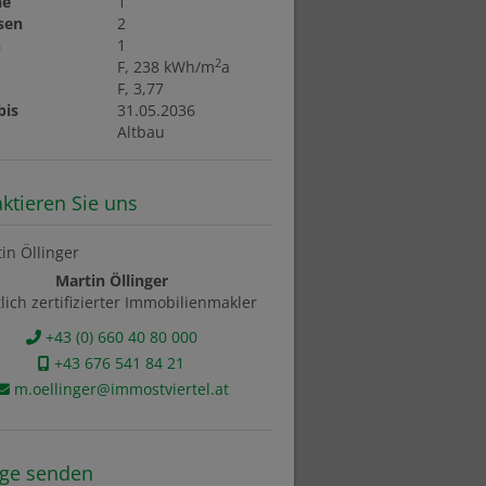
ne
1
sen
2
n
1
2
F, 238 kWh/m
a
F, 3,77
bis
31.05.2036
t
Altbau
ktieren Sie uns
Martin Öllinger
tlich zertifizierter Immobilienmakler
+43 (0) 660 40 80 000
+43 676 541 84 21
m.oellinger@immostviertel.at
age senden