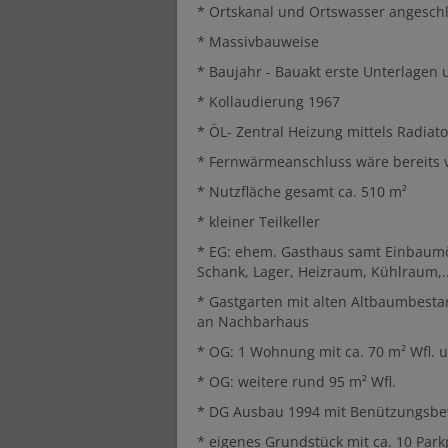
* Ortskanal und Ortswasser angesch
* Massivbauweise
* Baujahr - Bauakt erste Unterlagen
* Kollaudierung 1967
* ÖL- Zentral Heizung mittels Radiat
* Fernwärmeanschluss wäre bereits
* Nutzfläche gesamt ca. 510 m²
* kleiner Teilkeller
* EG: ehem. Gasthaus samt Einbaumö
Schank, Lager, Heizraum, Kühlraum,.
* Gastgarten mit alten Altbaumbest
an Nachbarhaus
* OG: 1 Wohnung mit ca. 70 m² Wfl. u
* OG: weitere rund 95 m² Wfl.
* DG Ausbau 1994 mit Benützungsbewi
* eigenes Grundstück mit ca. 10 Par