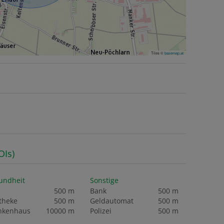
Tiles ©
basemap.at
OIs)
undheit
Sonstige
500 m
Bank
500 m
theke
500 m
Geldautomat
500 m
nkenhaus
10000 m
Polizei
500 m