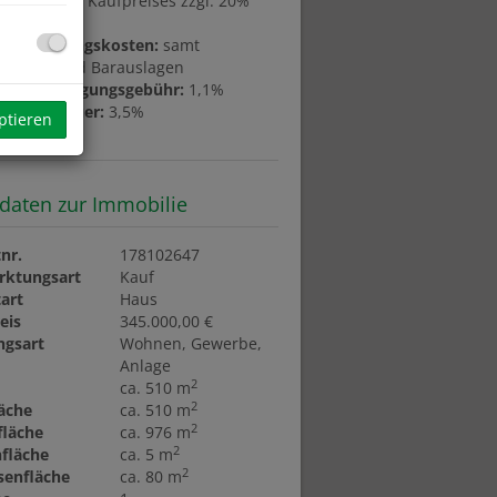
ion:
3% des Kaufpreises zzgl. 20%
gserrichtungskosten:
samt
bigung und Barauslagen
bucheintragungsgebühr:
1,1%
erwerbsteuer:
3,5%
ptieren
daten zur Immobilie
nr.
178102647
Gastzimmer
rktungsart
Kauf
art
Haus
eis
345.000,00 €
ngsart
Wohnen
Gewerbe
Anlage
2
ca. 510 m
2
äche
ca. 510 m
2
fläche
ca. 976 m
2
fläche
ca. 5 m
2
senfläche
ca. 80 m