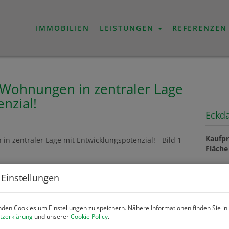
IMMOBILIEN
LEISTUNGEN
REFERENZEN
 Wohnungen in zentraler Lage
nzial!
Eckd
Kaufpr
Fläche
 Einstellungen
Preis
Kaufpr
den Cookies um Einstellungen zu speichern. Nähere Informationen finden Sie in
tzerklärung
und unserer
Cookie Policy
.