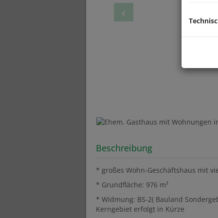
Technis
Beschreibung
* großes Wohn-Geschäftshaus mit vi
* Grundfläche: 976 m²
* Widmung: BS-2( Bauland Sonderge
Kerngebiet erfolgt in Kürze