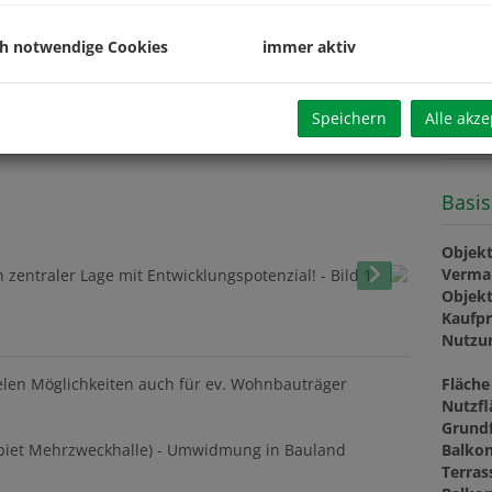
Provis
USt.
Vertra
ch notwendige Cookies
immer aktiv
Beglau
Grund
Grund
Speichern
Alle akze
Basis
Objekt
Verma
Objekt
Kaufpr
Nutzu
Fläche
elen Möglichkeiten auch für ev. Wohnbauträger
Nutzfl
Grund
Balkon
biet Mehrzweckhalle) - Umwidmung in Bauland
Terras