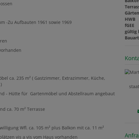
Balko
lossen
Terras
Gärte
HWB
 um -Zu Aufbauten 1961 sowie 1969
fGEE
gültig 
Bauar
oren
 vorhanden
Konta
bel ca. 235 m² ( Gastzimmer, Extrazimmer, Küche,
.)
staa
and - Hütte für Gartenmöbel und Abstellraum angebaut
nd ca. 70 m² Terrasse
lligung Wfl. ca. 105 m² plus Balkon mit ca. 11 m²
Anfr
kplätzen vis a vis vom Haus vorhanden