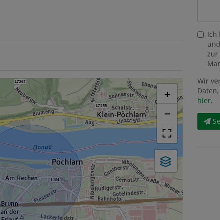
Ich
und
zur
Mar
Wir ve
Daten,
+
hier
.
−
S