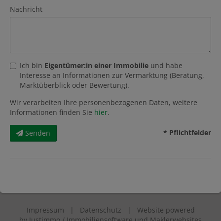
Nachricht
Ich bin
Eigentümer:in einer Immobilie
und habe
Interesse an Informationen zur Vermarktung (Beratung,
Marktüberblick oder Bewertung).
Wir verarbeiten Ihre personenbezogenen Daten, weitere
Informationen finden Sie
hier
.
* Pflichtfelder
Senden
Impressum
|
Datenschutz
| Website powered
by
Justimmo / Immobiliensoftware und Maklerwebsites