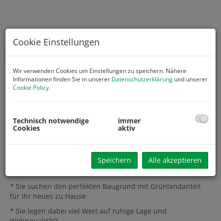
Cookie Einstellungen
Wir verwenden Cookies um Einstellungen zu speichern. Nähere
Informationen finden Sie in unserer
Datenschutzerklärung
und unserer
Cookie Policy
.
Technisch notwendige
immer
Cookies
aktiv
Speichern
Alle akzeptieren
Beschreibung
* Sie suchen den perfekten Baugrund mit Grünlandanteil
für Ihr neues zu Hause
* Sie legen dabei viel Wert auf ruhige Lage und
Wohnqualität?