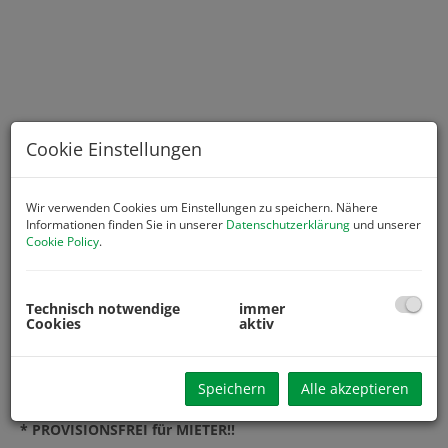
Cookie Einstellungen
Wir verwenden Cookies um Einstellungen zu speichern. Nähere
Informationen finden Sie in unserer
Datenschutzerklärung
und unserer
Cookie Policy
.
Beschreibung
Technisch notwendige
immer
Cookies
aktiv
* Entdecken Sie Ihre Traumwohnung in der idyllischen
Gemeinde Petzenkirchen, Niederösterreich
Speichern
Alle akzeptieren
* Schlüsselfertig inklusive 2 KFZ Stellplätze zu mieten
* PROVISIONSFREI für MIETER!!