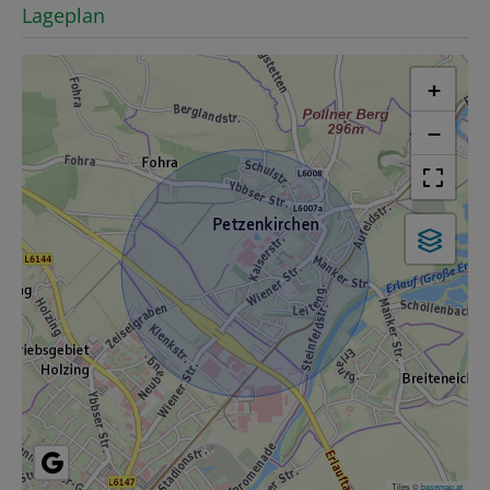
Lageplan
+
−
Tiles ©
basemap.at