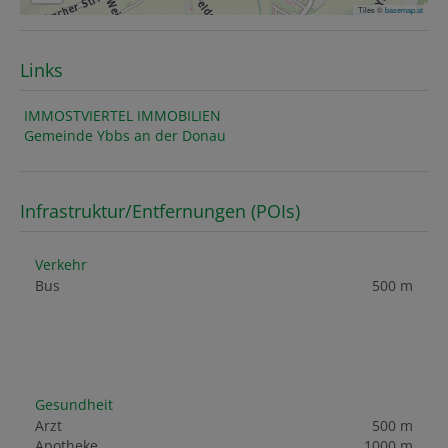
Tiles ©
basemap.at
Links
IMMOSTVIERTEL IMMOBILIEN
Gemeinde Ybbs an der Donau
Infrastruktur/Entfernungen (POIs)
Verkehr
Bus
500 m
Gesundheit
Arzt
500 m
Apotheke
1000 m