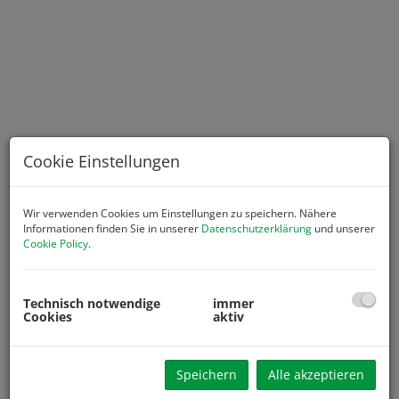
Cookie Einstellungen
Wir verwenden Cookies um Einstellungen zu speichern. Nähere
Informationen finden Sie in unserer
Datenschutzerklärung
und unserer
Cookie Policy
.
Beschreibung
Technisch notwendige
immer
* Ein-Zweifamilienwohnhaus in toller Aussichtslage in Ybbs
Cookies
aktiv
* Grundfläche ca. 1061 m2
* Widmung: Bauland-Wohngebiet
Speichern
Alle akzeptieren
* 2 getrennte Wohneinheiten vorhanden, Zusammenlegung