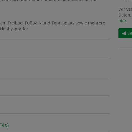
Wir ve
Daten,
hier
.
ßem Freibad, Fußball- und Tennisplatz sowie mehrere
n Hobbysportler
S
OIs)