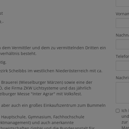
st
Vorna
.-
Nachn
n dem Vermittler und dem zu vermittelnden Dritten ein
verhältnis besteht.
Telefo
tig.
ezirk Scheibbs im westlichen Niederösterreich mit ca.
Nachri
e Brauerei (Wieselburger Märzen) sowie eine der
, die Firma ZKW Lichtsysteme und das jährlich
elburger Messe "Inter Agrar" mit Volksfest.
er, aber auch ein großes Einkaufszentrum zum Bummeln
Ich
und
e, Hauptschule, Gymnasium, Fachhochschule
zur
jektmanagement) und auch anerkannte
Mar
chswirtschaften GmbH und die Bundesanstalt für