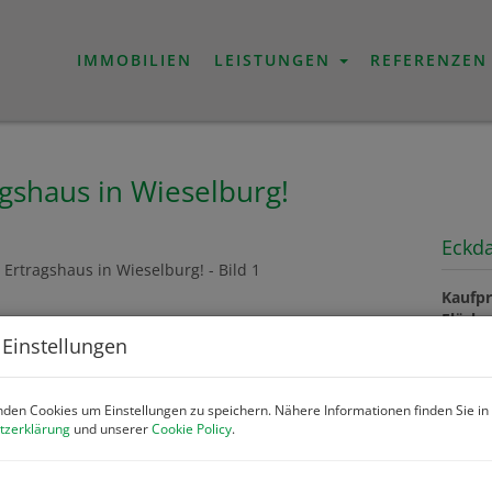
IMMOBILIEN
LEISTUNGEN
REFERENZEN
agshaus in Wieselburg!
Eckd
Kaufpr
Fläche
 Einstellungen
Preis
den Cookies um Einstellungen zu speichern. Nähere Informationen finden Sie in
tzerklärung
und unserer
Cookie Policy
.
Kaufpr
enthal