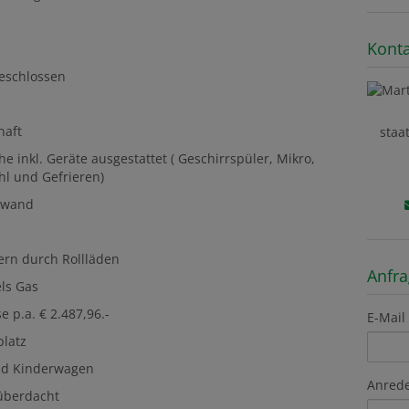
Konta
geschlossen
haft
staa
 inkl. Geräte ausgestattet ( Geschirrspüler, Mikro,
hl und Gefrieren)
hwand
ern durch Rollläden
Anfr
ls Gas
e p.a. € 2.487,96.-
E-Mail
platz
und Kinderwagen
Anred
 überdacht