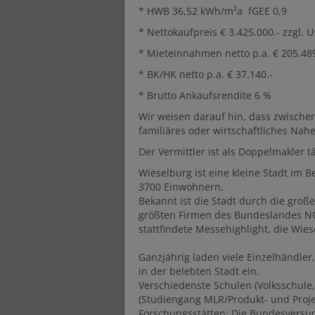
* HWB 36,52 kWh/m²a fGEE 0,9
* Nettokaufpreis € 3.425.000.- zzgl. U
* Mieteinnahmen netto p.a. € 205.489
* BK/HK netto p.a. € 37.140.-
* Brutto Ankaufsrendite 6 %
Wir weisen darauf hin, dass zwische
familiäres oder wirtschaftliches Nahe
Der Vermittler ist als Doppelmakler tä
Wieselburg ist eine kleine Stadt im B
3700 Einwohnern.
Bekannt ist die Stadt durch die groß
größten Firmen des Bundeslandes NÖ
stattfindete Messehighlight, die Wies
Ganzjährig laden viele Einzelhändl
in der belebten Stadt ein.
Verschiedenste Schulen (Volksschul
(Studiengang MLR/Produkt- und Pro
Forschungsstätten: Die Bundesversu