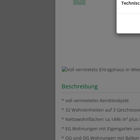
Technis
Beschreibung
* voll vermietetes Renditeobjekt
* 32 Wohneinheiten auf 3 Geschosse
* Nettowohnflächen ca.1496 m² plus 
* EG Wohnungen mit Eigengarten un
* OG und DG Wohnungen mit Balkon 