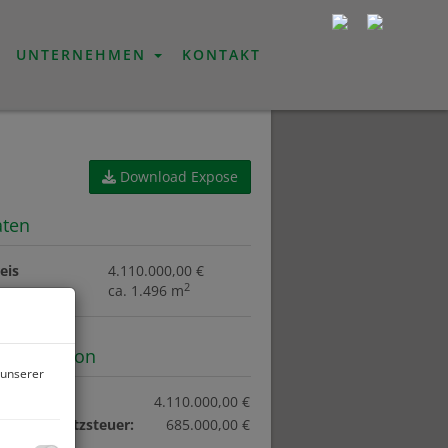
UNTERNEHMEN
KONTAKT
Download Expose
aten
eis
4.110.000,00 €
2
ca. 1.496 m
information
 unserer
eis:
4.110.000,00 €
tene Umsatzsteuer:
685.000,00 €