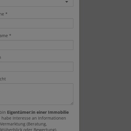
me
ame
n
cht
 bin
Eigentümer:in einer Immobilie
 habe Interesse an Informationen
 Vermarktung (Beratung,
ktüberblick oder Bewertung).