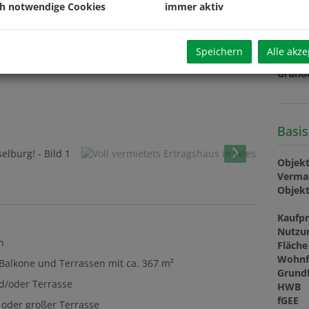
ch notwendige Cookies
immer aktiv
Provis
Vertra
Beglau
Speichern
Alle akze
Grund
Grund
Basis
Objekt
Verma
Objekt
Kaufpr
Nutzu
n
Fläche
Wohnf
Balkone und Terrassen mit ca. 367 m²
Grund
d/oder Terrasse
HWB
fGEE
oder großer Terrasse