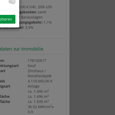
ion:
123.300,00 € inkl. 20% USt.
gserrichtungskosten:
samt
bigung und Barauslagen
ptieren
bucheintragungsgebühr:
1,1%
erwerbsteuer:
3,5%
daten zur Immobilie
nr.
178102617
rktungsart
Kauf
art
Zinshaus /
Renditeobjekt
eis
4.110.000,00 €
ngsart
Anlage
2
ca. 1.496 m
2
läche
ca. 1.496 m
2
fläche
ca. 1.939 m
2
36.52 kWh/m
a
0,9