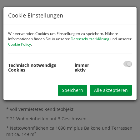
Cookie Einstellungen
Wir verwenden Cookies um Einstellungen zu speichern. Nähere
Informationen finden Sie in unserer
Datenschutzerklärung
und unserer
Cookie Policy
.
Technisch notwendige
immer
Cookies
aktiv
Speichern
Alle akzeptieren
Beschreibung
* voll vermietetes Renditeobjekt
* 21 Wohneinheiten auf 3 Geschossen
* Nettowohnflächen ca.1090 m² plus Balkone und Terrassen
mit ca. 149 m²