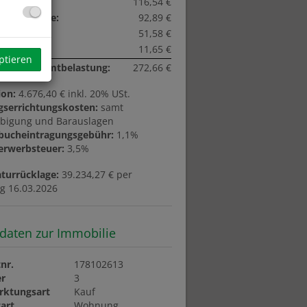
bskosten:
116,54 €
turrücklage:
92,89 €
ges:
51,58 €
zsteuer:
11,65 €
ptieren
liche Gesamtbelastung:
272,66 €
ion:
4.676,40 € inkl. 20% USt.
gserrichtungskosten:
samt
bigung und Barauslagen
bucheintragungsgebühr:
1,1%
erwerbsteuer:
3,5%
turrücklage:
39.234,27 € per
ag 16.03.2026
daten zur Immobilie
nr.
178102613
r
3
rktungsart
Kauf
art
Wohnung