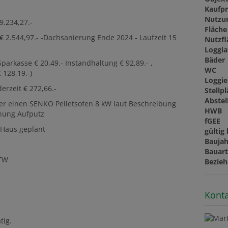
Kaufpr
Nutzu
9.234,27.-
Fläche
€ 2.544,97.- -Dachsanierung Ende 2024 - Laufzeit 15
Nutzfl
Loggia
Bäder
parkasse € 20,49.- Instandhaltung € 92,89.- ,
WC
 128,19.-)
Loggi
rzeit € 272,66.-
Stellp
Abste
er einen SENKO Pelletsofen 8 kW laut Beschreibung
HWB
hnung Aufputz
fGEE
 Haus geplant
gültig 
Baujah
Bauar
ETW
Bezieh
Konta
tig.