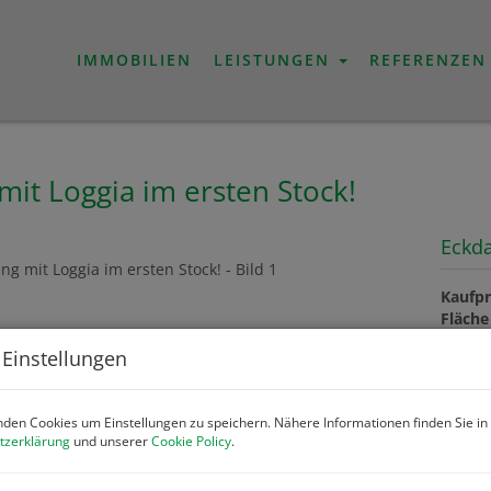
IMMOBILIEN
LEISTUNGEN
REFERENZEN
t Loggia im ersten Stock!
Eckd
Kaufpr
Fläche
Zimme
 Einstellungen
Preis
den Cookies um Einstellungen zu speichern. Nähere Informationen finden Sie in
tzerklärung
und unserer
Cookie Policy
.
Kaufpr