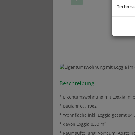
Technis
Beschreibung
* Eigentumswohnung mit Loggia im e
* Baujahr ca. 1982
* Wohnfläche inkl. Loggia gesamt 84,
* davon Loggia 8,33 m²
* Raumaufteilung: Vorraum, Abstell