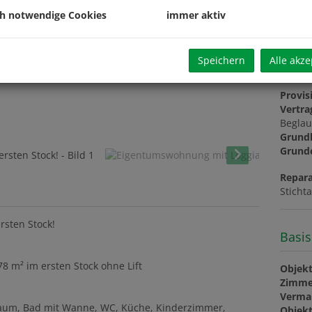
Betrie
ch notwendige Cookies
immer aktiv
Repara
Sonsti
Umsat
Speichern
Alle akze
monat
Provis
Vertra
Beglau
Grund
Grund
Repara
Sticht
rsten Stock!
Basis
78 m² im ersten Stock ohne Lift
Objekt
Zimme
Verma
raum, Bad mit Wanne, WC, Küche, Kinderzimmer,
Objekt