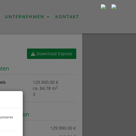
UNTERNEHMEN
KONTAKT
Download Expose
aten
eis
129.900,00 €
2
ca. 84,78 m
r
3
information
 unserer
eis:
129.900,00 €