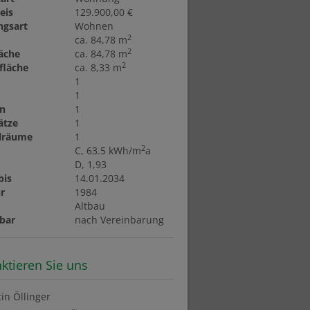
eis
129.900,00 €
ngsart
Wohnen
2
ca. 84,78 m
2
äche
ca. 84,78 m
2
fläche
ca. 8,33 m
1
1
en
1
lätze
1
llräume
1
2
C, 63.5 kWh/m
a
D, 1,93
bis
14.01.2034
r
1984
t
Altbau
bar
nach Vereinbarung
ktieren Sie uns