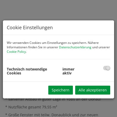
Cookie Einstellungen
Wir verwenden Cookies um Einstellungen zu speichern. Nähere
Informationen finden Sie in unserer
Datenschutzerklärung
und unserer
Cookie Policy
.
Technisch notwendige
immer
Cookies
aktiv
Beschreibung
Speichern
Alle akzeptieren
* Ideal für Studio, Praxis, Büro, Geschäft
* sanierter Altbau in guter Lage in Ybbs an der Donau!
* Nutzfläche gesamt 79,55 m²
* Große Fenster mit teilw. Donaublick und zur neuen