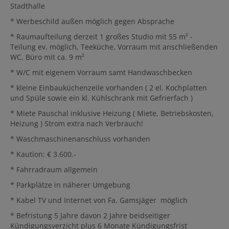
Stadthalle
* Werbeschild außen möglich gegen Absprache
* Raumaufteilung derzeit 1 großes Studio mit 55 m² -
Teilung ev. möglich, Teeküche, Vorraum mit anschließenden
WC, Büro mit ca. 9 m²
* W/C mit eigenem Vorraum samt Handwaschbecken
* kleine Einbauküchenzeile vorhanden ( 2 el. Kochplatten
und Spüle sowie ein kl. Kühlschrank mit Gefrierfach )
* Miete Pauschal inklusive Heizung ( Miete, Betriebskosten,
Heizung ) Strom extra nach Verbrauch!
* Waschmaschinenanschluss vorhanden
* Kaution: € 3.600.-
* Fahrradraum allgemein
* Parkplätze in näherer Umgebung
* Kabel TV und Internet von Fa. Gamsjäger möglich
* Befristung 5 Jahre davon 2 Jahre beidseitiger
Kündigungsverzicht plus 6 Monate Kündigungsfrist