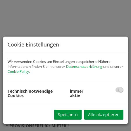
Cookie Einstellungen
Wir verwenden Cookies um Einstellungen zu speichern. Nähere
Informationen finden Sie in unserer
Datenschutzerklärung
und unserer
Cookie Policy
.
Beschreibung
Technisch notwendige
immer
Cookies
aktiv
* Entdecken Sie Ihre Traumwohnung in der idyllischen
Gemeinde Petzenkirchen, Niederösterreich
Speichern
Alle akzeptieren
* Schlüsselfertig inklusive 2 KFZ Stellplätze zu mieten
* PROVISIONSFREI für MIETER!!