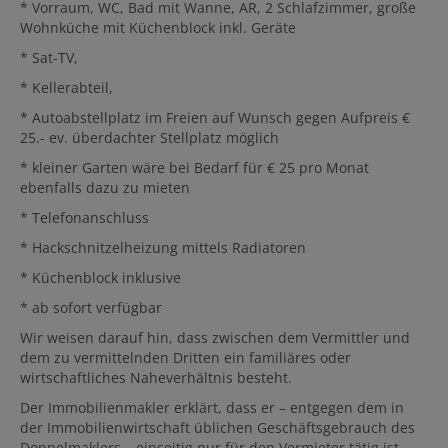
* Vorraum, WC, Bad mit Wanne, AR, 2 Schlafzimmer, große
Wohnküche mit Küchenblock inkl. Geräte
* Sat-TV,
* Kellerabteil,
* Autoabstellplatz im Freien auf Wunsch gegen Aufpreis €
25.- ev. überdachter Stellplatz möglich
* kleiner Garten wäre bei Bedarf für € 25 pro Monat
ebenfalls dazu zu mieten
* Telefonanschluss
* Hackschnitzelheizung mittels Radiatoren
* Küchenblock inklusive
* ab sofort verfügbar
Wir weisen darauf hin, dass zwischen dem Vermittler und
dem zu vermittelnden Dritten ein familiäres oder
wirtschaftliches Naheverhältnis besteht.
Der Immobilienmakler erklärt, dass er – entgegen dem in
der Immobilienwirtschaft üblichen Geschäftsgebrauch des
Doppelmaklers – einseitig nur für den Vermieter tätig ist.