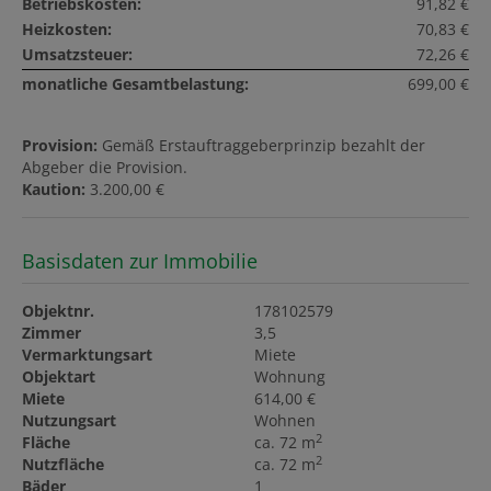
Betriebskosten:
91,82 €
Heizkosten:
70,83 €
Umsatzsteuer:
72,26 €
monatliche Gesamtbelastung:
699,00 €
Provision:
Gemäß Erstauftraggeberprinzip bezahlt der
Abgeber die Provision.
Kaution:
3.200,00 €
Basisdaten zur Immobilie
Objektnr.
178102579
Zimmer
3,5
Vermarktungsart
Miete
Objektart
Wohnung
Miete
614,00 €
Nutzungsart
Wohnen
2
Fläche
ca. 72 m
2
Nutzfläche
ca. 72 m
Bäder
1