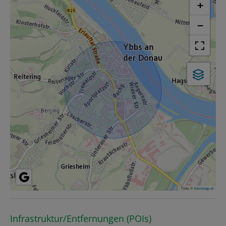
+
−
Tiles ©
basemap.at
Infrastruktur/Entfernungen (POIs)