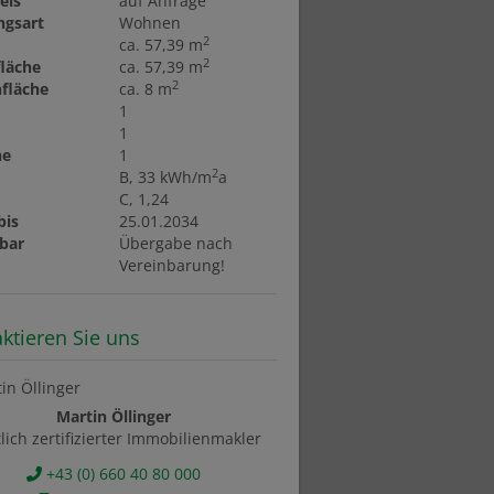
eis
auf Anfrage
ngsart
Wohnen
2
ca. 57,39 m
2
läche
ca. 57,39 m
2
fläche
ca. 8 m
1
1
ne
1
2
B, 33 kWh/m
a
C, 1,24
bis
25.01.2034
bar
Übergabe nach
Vereinbarung!
ktieren Sie uns
Martin Öllinger
tlich zertifizierter Immobilienmakler
+43 (0) 660 40 80 000