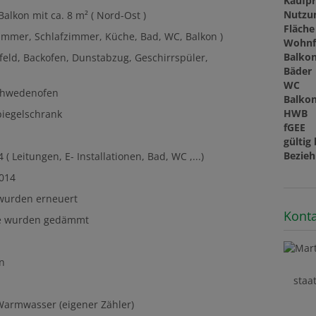
Kaufpr
Nutzu
alkon mit ca. 8 m² ( Nord-Ost )
Fläche
immer, Schlafzimmer, Küche, Bad, WC, Balkon )
Wohnf
Balkon
feld, Backofen, Dunstabzug, Geschirrspüler,
Bäder
WC
Schwedenofen
Balko
HWB
piegelschrank
fGEE
gültig 
Bezieh
Leitungen, E- Installationen, Bad, WC ,...)
2014
 wurden erneuert
Konta
ke wurden gedämmt
n
staa
Warmwasser (eigener Zähler)