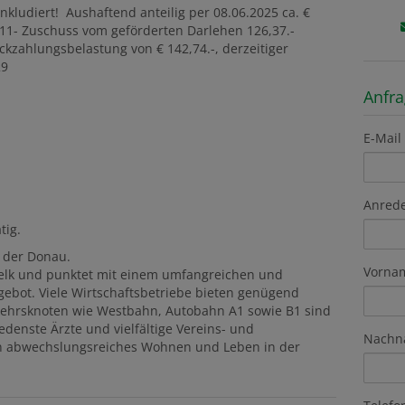
nkludiert! Aushaftend anteilig per 08.06.2025 ca. €
,11- Zuschuss vom geförderten Darlehen 126,37.-
ckzahlungsbelastung von € 142,74.-, derzeitiger
29
Anfr
E-Mail
Anred
tig.
 der Donau.
Vorna
 Melk und punktet mit einem umfangreichen und
gebot. Viele Wirtschaftsbetriebe bieten genügend
rkehrsknoten wie Westbahn, Autobahn A1 sowie B1 sind
edenste Ärzte und vielfältige Vereins- und
Nachn
in abwechslungsreiches Wohnen und Leben in der