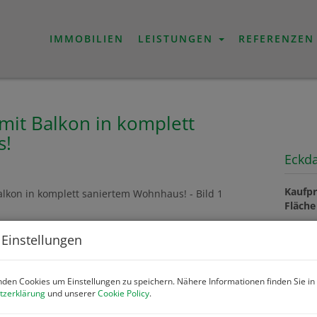
IMMOBILIEN
LEISTUNGEN
REFERENZEN
it Balkon in komplett
s!
Eckd
Kaufpr
Fläche
 Einstellungen
Preis
den Cookies um Einstellungen zu speichern. Nähere Informationen finden Sie in
Kaufpr
tzerklärung
und unserer
Cookie Policy
.
Betrie