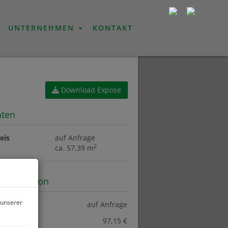
UNTERNEHMEN
KONTAKT
Download Expose
aten
eis
auf Anfrage
2
ca. 57,39 m
information
 unserer
eis:
auf Anfrage
bskosten:
97,15 €