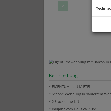
Technis
Beschreibung
* EIGENTUM statt MIETE!
* Schöne Wohnung in saniertem Woh
* 2 Stock ohne Lift
* Baujahr vom Haus ca. 1961