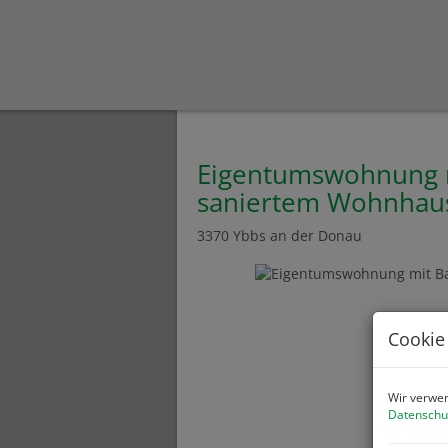
Eigentumswohnung m
saniertem Wohnhau
3370 Ybbs an der Donau
Cookie
Wir verwen
Datenschu