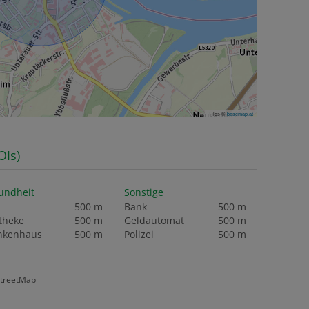
Tiles ©
basemap.at
OIs)
undheit
Sonstige
500 m
Bank
500 m
theke
500 m
Geldautomat
500 m
nkenhaus
500 m
Polizei
500 m
StreetMap