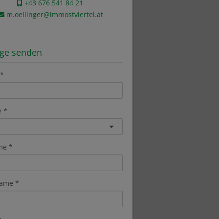
+43 676 541 84 21
m.oellinger@immostviertel.at
age senden
e
me
ame