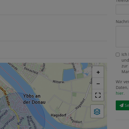
Telefo
Nachri
Ich
und
zur
+
Mar
Wir ve
−
Daten,
hier
.
S