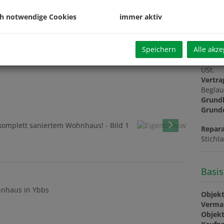
Repara
Sonsti
ch notwendige Cookies
immer aktiv
Umsat
monat
Speichern
Alle akze
Provis
USt.
Vertra
Beglau
Grund
Grund
Repara
Sticht
Basis
nhaus in Ybbs
Objekt
Verma
Objekt