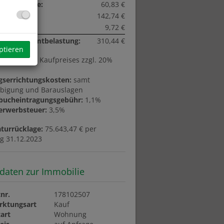
turrücklage:
60,83 €
ges:
142,74 €
zsteuer:
9,72 €
liche Gesamtbelastung:
310,44 €
ptieren
ion:
3% des Kaufpreises zzgl. 20%
gserrichtungskosten:
samt
bigung und Barauslagen
bucheintragungsgebühr:
1,1%
erwerbsteuer:
3,5%
turrücklage:
75.643,47 € per
ag 31.12.2023
daten zur Immobilie
nr.
178102507
rktungsart
Kauf
art
Wohnung