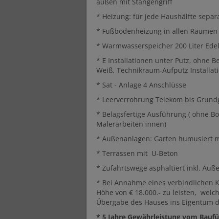
außen mit Stangengriff
* Heizung: für jede Haushälfte sep
* Fußbodenheizung in allen Räumen
* Warmwasserspeicher 200 Liter Edel
* E Installationen unter Putz, ohne
Weiß, Technikraum-Aufputz Installat
* Sat - Anlage 4 Anschlüsse
* Leerverrohrung Telekom bis Grund
* Belagsfertige Ausführung ( ohne Bo
Malerarbeiten innen)
* Außenanlagen: Garten humusiert m
* Terrassen mit U-Beton
* Zufahrtswege asphaltiert inkl. Auße
* Bei Annahme eines verbindlichen K
Höhe von € 18.000.- zu leisten, welc
Übergabe des Hauses ins Eigentum d
* 5 Jahre Gewährleistung vom Baufü