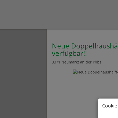
Neue Doppelhaushälf
verfügbar!!
3371 Neumarkt an der Ybbs
Cookie