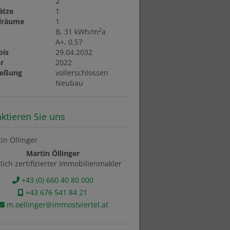
2
lätze
1
llräume
1
2
B, 31 kWh/m
a
A+, 0,57
bis
29.04.2032
r
2022
ießung
vollerschlossen
t
Neubau
ktieren Sie uns
Martin Öllinger
tlich zertifizierter Immobilienmakler
+43 (0) 660 40 80 000
+43 676 541 84 21
m.oellinger@immostviertel.at