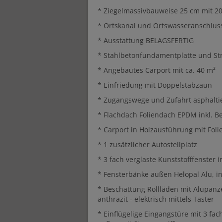
* Ziegelmassivbauweise 25 cm mit 
* Ortskanal und Ortswasseranschlus
* Ausstattung BELAGSFERTIG
* Stahlbetonfundamentplatte und S
* Angebautes Carport mit ca. 40 m²
* Einfriedung mit Doppelstabzaun
* Zugangswege und Zufahrt asphalti
* Flachdach Foliendach EPDM inkl. Be
* Carport in Holzausführung mit Foli
* 1 zusätzlicher Autostellplatz
* 3 fach verglaste Kunststofffenster
* Fensterbänke außen Helopal Alu, i
* Beschattung Rollläden mit Alupanz
anthrazit - elektrisch mittels Taster
* Einflügelige Eingangstüre mit 3 fa