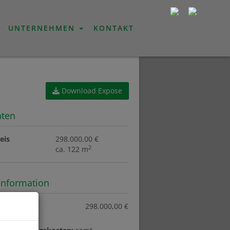
UNTERNEHMEN
KONTAKT
Download Expose
aten
eis
298.000,00 €
2
ca. 122 m
information
eis:
298.000,00 €