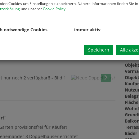
Vertra
den Cookies um Einstellungen zu speichern. Nähere Informationen finden Sie in
Beglau
tzerklärung
und unserer
Cookie Policy
.
PROVI
Grund
Grund
ch notwendige Cookies
immer aktiv
Speichern
Alle akze
Basis
Objekt
Verma
Objekt
Kaufpr
Nutzu
Belags
Fläche
Wohnf
*
Grund
rt!
Balkon
Terras
arten provisionsfrei für Käufer!
Bäder
eneinander 3 Doppelhäuser errichtet