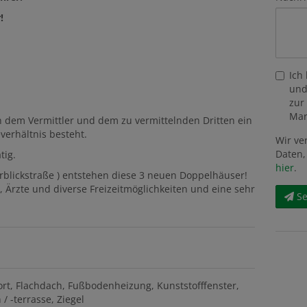
!
Ich
und
zur
Mar
n dem Vermittler und dem zu vermittelnden Dritten ein
verhältnis besteht.
Wir ve
Daten,
tig.
hier
.
rblickstraße ) entstehen diese 3 neuen Doppelhäuser!
 Ärzte und diverse Freizeitmöglichkeiten und eine sehr
S
ort
Flachdach
Fußbodenheizung
Kunststofffenster
/ -terrasse
Ziegel