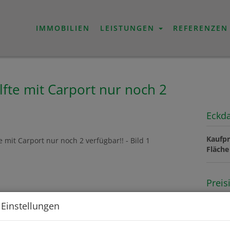
IMMOBILIEN
LEISTUNGEN
REFERENZEN
te mit Carport nur noch 2
Eckd
Kaufpr
Fläche
Preis
 Einstellungen
Kaufpr