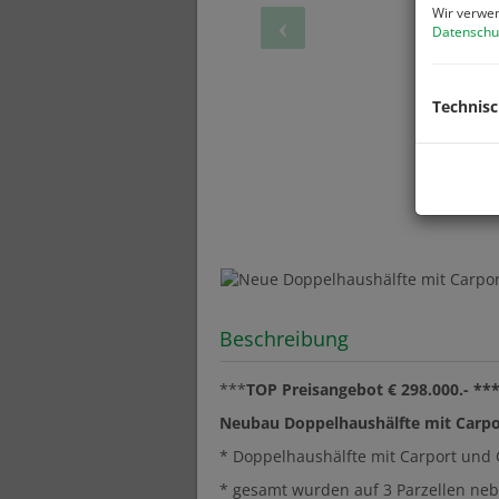
Wir verwen
Datenschu
Technis
Beschreibung
***
TOP Preisangebot € 298.000.- **
Neubau Doppelhaushälfte mit Carpo
* Doppelhaushälfte mit Carport und G
* gesamt wurden auf 3 Parzellen neb