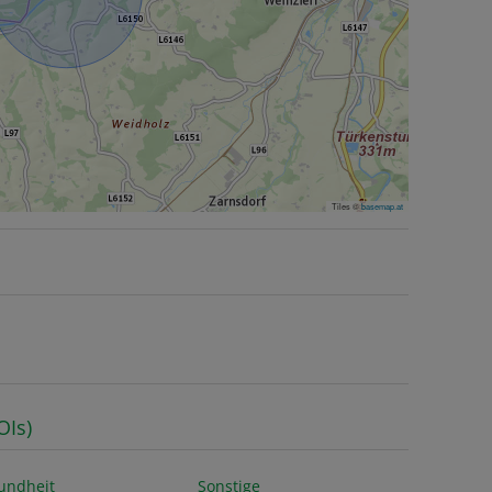
Tiles ©
basemap.at
OIs)
undheit
Sonstige