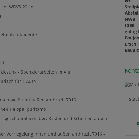
WC
Stellp
20 cm WDVS 20 cm
Abste
s
HWB
fGEE
gültig 
treifenfundamente
Baujah
Erschl
Bauar
ert
Konta
kiesung - Spenglerarbeiten in Alu
endach für 1 Auto
staa
 innen weiß und außen anthrazit 7016
nnen Helopal puritamo
er geschäumt in silber, Kasten und Schienen außen
cher Verriegelung innen und außen anthrazit 7016 -