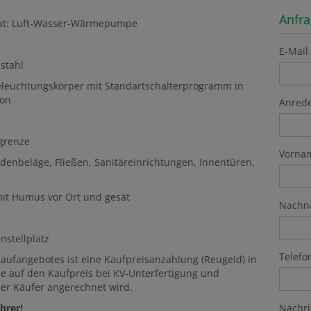
Anfr
arat: Luft-Wasser-Wärmepumpe
E-Mail
stahl
 Beleuchtungskörper mit Standartschalterprogramm in
ion
Anred
grenze
Vorna
denbeläge, Fließen, Sanitäreinrichtungen, Innentüren,
it Humus vor Ort und gesät
Nachn
nstellplatz
Telefo
aufangebotes ist eine Kaufpreisanzahlung (Reugeld) in
he auf den Kaufpreis bei KV-Unterfertigung und
er Käufer angerechnet wird.
Nachri
hrer!