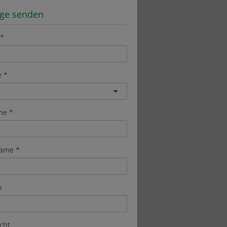
age senden
e
me
ame
n
cht