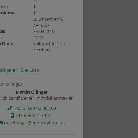
2
lätze
1
llräume
1
2
B, 31 kWh/m
a
A+, 0,57
bis
29.04.2032
r
2022
ießung
vollerschlossen
t
Neubau
ktieren Sie uns
Martin Öllinger
tlich zertifizierter Immobilienmakler
+43 (0) 660 40 80 000
+43 676 541 84 21
m.oellinger@immostviertel.at