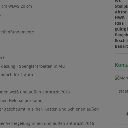
WC
Stellp
20 cm WDVS 20 cm
Abste
s
HWB
fGEE
gültig 
treifenfundamente
Baujah
Erschl
Bauar
ert
Konta
kiesung - Spenglerarbeiten in Alu
endach für 1 Auto
staa
 innen weiß und außen anthrazit 7016
nnen Helopal puritamo
er geschäumt in silber, Kasten und Schienen außen
cher Verriegelung innen und außen anthrazit 7016 -