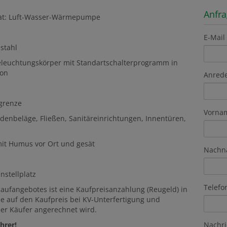
Anfr
arat: Luft-Wasser-Wärmepumpe
E-Mail
stahl
 Beleuchtungskörper mit Standartschalterprogramm in
ion
Anred
grenze
Vorna
denbeläge, Fließen, Sanitäreinrichtungen, Innentüren,
it Humus vor Ort und gesät
Nachn
nstellplatz
Telefo
aufangebotes ist eine Kaufpreisanzahlung (Reugeld) in
he auf den Kaufpreis bei KV-Unterfertigung und
er Käufer angerechnet wird.
Nachri
hrer!