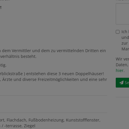
!
Ich
und
zur
Mar
n dem Vermittler und dem zu vermittelnden Dritten ein
verhältnis besteht.
Wir ve
Daten,
tig.
hier
.
rblickstraße ) entstehen diese 3 neuen Doppelhäuser!
 Ärzte und diverse Freizeitmöglichkeiten und eine sehr
S
ort
Flachdach
Fußbodenheizung
Kunststofffenster
/ -terrasse
Ziegel