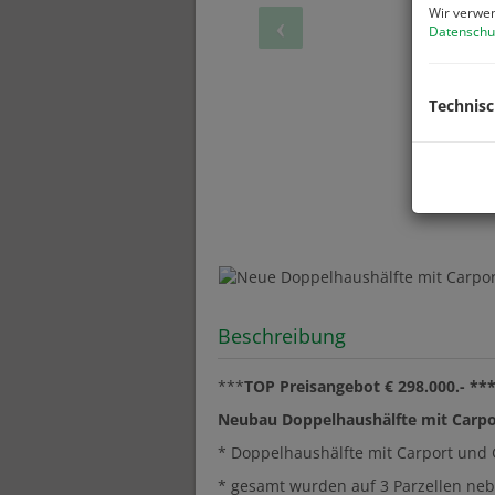
Wir verwen
Datenschu
Technis
Beschreibung
***
TOP Preisangebot € 298.000.- **
Neubau Doppelhaushälfte mit Carpo
* Doppelhaushälfte mit Carport und G
* gesamt wurden auf 3 Parzellen neb