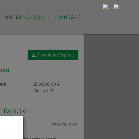
UNTERNEHMEN
KONTAKT
Download Expose
aten
eis
298.000,00 €
2
ca. 122 m
information
eis:
298.000,00 €