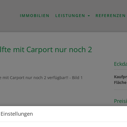
IMMOBILIEN
LEISTUNGEN
REFERENZEN
te mit Carport nur noch 2
Eckd
Kaufpr
Fläche
Preis
 Einstellungen
Kaufpr