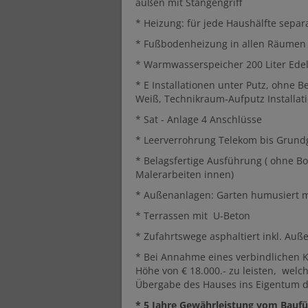
außen mit Stangengriff
* Heizung: für jede Haushälfte sep
* Fußbodenheizung in allen Räumen
* Warmwasserspeicher 200 Liter Edel
* E Installationen unter Putz, ohne
Weiß, Technikraum-Aufputz Installat
* Sat - Anlage 4 Anschlüsse
* Leerverrohrung Telekom bis Grund
* Belagsfertige Ausführung ( ohne Bo
Malerarbeiten innen)
* Außenanlagen: Garten humusiert m
* Terrassen mit U-Beton
* Zufahrtswege asphaltiert inkl. Auße
* Bei Annahme eines verbindlichen K
Höhe von € 18.000.- zu leisten, welc
Übergabe des Hauses ins Eigentum d
* 5 Jahre Gewährleistung vom Baufü