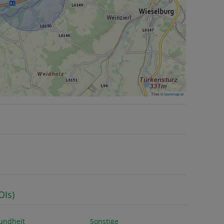
Tiles ©
basemap.at
OIs)
undheit
Sonstige