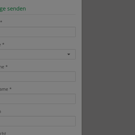
age senden
e
me
ame
n
cht