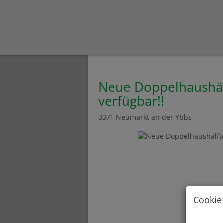
Neue Doppelhaushälf
verfügbar!!
3371 Neumarkt an der Ybbs
Cookie