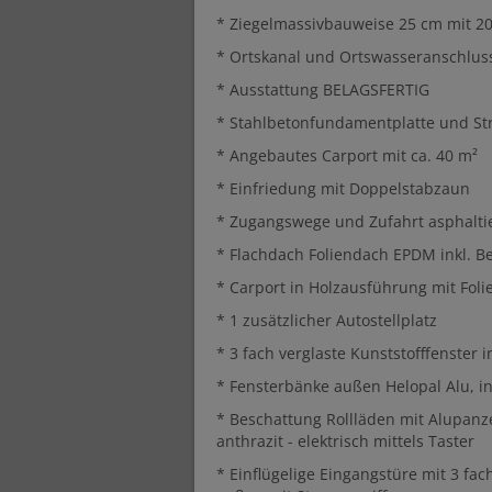
* Ziegelmassivbauweise 25 cm mit 
* Ortskanal und Ortswasseranschlus
* Ausstattung BELAGSFERTIG
* Stahlbetonfundamentplatte und S
* Angebautes Carport mit ca. 40 m²
* Einfriedung mit Doppelstabzaun
* Zugangswege und Zufahrt asphalti
* Flachdach Foliendach EPDM inkl. Be
* Carport in Holzausführung mit Foli
* 1 zusätzlicher Autostellplatz
* 3 fach verglaste Kunststofffenster
* Fensterbänke außen Helopal Alu, i
* Beschattung Rollläden mit Alupanz
anthrazit - elektrisch mittels Taster
* Einflügelige Eingangstüre mit 3 fa