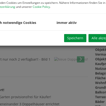
Vertra
den Cookies um Einstellungen zu speichern. Nähere Informationen finden Sie in
Beglau
tzerklärung
und unserer
Cookie Policy
.
PROVI
Grund
Grund
ch notwendige Cookies
immer aktiv
Speichern
Alle akze
Basis
Objekt
Verma
Objekt
Kaufpr
Nutzu
Belags
Fläche
Wohnf
*
Grund
rt!
Balkon
Terras
arten provisionsfrei für Käufer!
Bäder
eneinander 3 Doppelhäuser errichtet