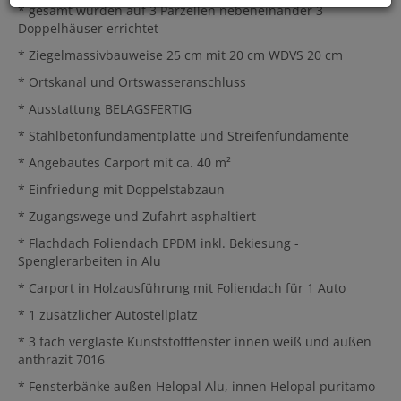
* gesamt wurden auf 3 Parzellen nebeneinander 3
Doppelhäuser errichtet
* Ziegelmassivbauweise 25 cm mit 20 cm WDVS 20 cm
* Ortskanal und Ortswasseranschluss
* Ausstattung BELAGSFERTIG
* Stahlbetonfundamentplatte und Streifenfundamente
* Angebautes Carport mit ca. 40 m²
* Einfriedung mit Doppelstabzaun
* Zugangswege und Zufahrt asphaltiert
* Flachdach Foliendach EPDM inkl. Bekiesung -
Spenglerarbeiten in Alu
* Carport in Holzausführung mit Foliendach für 1 Auto
* 1 zusätzlicher Autostellplatz
* 3 fach verglaste Kunststofffenster innen weiß und außen
anthrazit 7016
* Fensterbänke außen Helopal Alu, innen Helopal puritamo