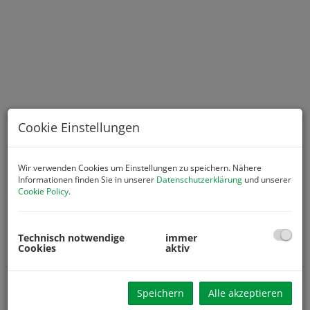
Cookie Einstellungen
Wir verwenden Cookies um Einstellungen zu speichern. Nähere
Informationen finden Sie in unserer
Datenschutzerklärung
und unserer
Cookie Policy
.
Beschreibung
Technisch notwendige
immer
***
TOP Preisangebot € 298.000.- ***
Cookies
aktiv
Neubau Doppelhaushälfte mit Carport!
* Doppelhaushälfte mit Carport und Garten provisionsfrei
Speichern
Alle akzeptieren
für Käufer!