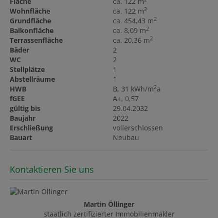
Fläche
ca. 122 m
2
Wohnfläche
ca. 122 m
2
Grundfläche
ca. 454,43 m
2
Balkonfläche
ca. 8,09 m
2
Terrassenfläche
ca. 20,36 m
Bäder
2
WC
2
Stellplätze
1
Abstellräume
1
2
HWB
B, 31 kWh/m
a
fGEE
A+, 0,57
gültig bis
29.04.2032
Baujahr
2022
Erschließung
vollerschlossen
Bauart
Neubau
Kontaktieren Sie uns
Martin Öllinger
staatlich zertifizierter Immobilienmakler