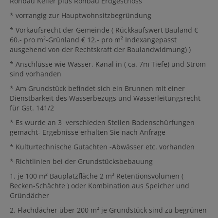
Rohbau Keller plus Rohbau Erdgeschoss
* vorrangig zur Hauptwohnsitzbegründung
* Vorkaufsrecht der Gemeinde ( Rückkaufswert Bauland €
60.- pro m²-Grünland € 12.- pro m² Indexangepasst
ausgehend von der Rechtskraft der Baulandwidmung) )
* Anschlüsse wie Wasser, Kanal in ( ca. 7m Tiefe) und Strom
sind vorhanden
* Am Grundstück befindet sich ein Brunnen mit einer
Dienstbarkeit des Wasserbezugs und Wasserleitungsrecht
für Gst. 141/2
* Es wurde an 3 verschieden Stellen Bodenschürfungen
gemacht- Ergebnisse erhalten Sie nach Anfrage
* Kulturtechnische Gutachten -Abwässer etc. vorhanden
* Richtlinien bei der Grundstücksbebauung
1. je 100 m² Bauplatzfläche 2 m³ Retentionsvolumen (
Becken-Schächte ) oder Kombination aus Speicher und
Gründächer
2. Flachdächer über 200 m² je Grundstück sind zu begrünen