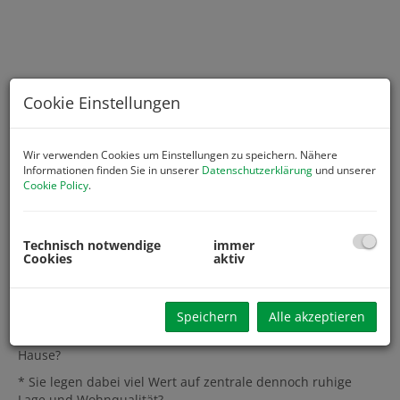
Cookie Einstellungen
Wir verwenden Cookies um Einstellungen zu speichern. Nähere
Informationen finden Sie in unserer
Datenschutzerklärung
und unserer
Cookie Policy
.
Technisch notwendige
immer
Cookies
aktiv
Beschreibung
Speichern
Alle akzeptieren
* Sie suchen den perfekten Baugrund für Ihr neues zu
Hause?
* Sie legen dabei viel Wert auf zentrale dennoch ruhige
Lage und Wohnqualität?